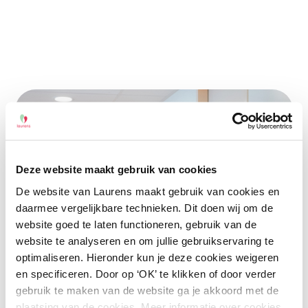
Home
>
Vacatures
Doktersassistent – Kring
Midden
Deze website maakt gebruik van cookies
De website van Laurens maakt gebruik van cookies en
daarmee vergelijkbare technieken. Dit doen wij om de
Behandeldiensten
website goed te laten functioneren, gebruik van de
website te analyseren en om jullie gebruikservaring te
24 – 32 uur
Rotterdam
MBO
optimaliseren. Hieronder kun je deze cookies weigeren
en specificeren. Door op ‘OK’ te klikken of door verder
gebruik te maken van de website ga je akkoord met de
plaatsing van de cookies. Meer informatie over cookies