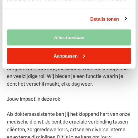
en het gebruik van persoonsgegevens door Laurens vind
Wat ga je doen?
je hier.
Details tonen
Ben jij meer dan een assistent? Ben jij een onmisbare
spil, een rots in de branding en een warm eerste
Alles toestaan
contactpunt? De spin in het web? Bij Laurens zoeken we
een gedreven en deskundige Doktersassistent(e) voor
Aanpassen
Kring Midden, voor de locaties Den Hoogenban,
Borgsate en Stadzicht
, die klaar is voor een uitdagende
en veelzijdige rol! Wij bieden je een functie waarin je
écht het verschil maakt, elke dag weer.
Jouw impact in deze rol:
Als doktersassistente ben jij het kloppend hart van onze
medische dienst. Je bent de cruciale verbinding tussen
cliënten, zorgmedewerkers, artsen en diverse interne
en externe disciplines. Dit is jouw kans om jouw