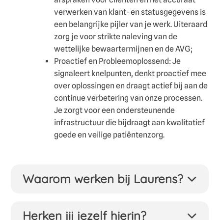
verwerken van klant- en statusgegevens is
een belangrijke pijler van je werk. Uiteraard
zorg je voor strikte naleving van de
wettelijke bewaartermijnen en de AVG;
Proactief en Probleemoplossend: Je
signaleert knelpunten, denkt proactief mee
over oplossingen en draagt actief bij aan de
continue verbetering van onze processen.
Je zorgt voor een ondersteunende
infrastructuur die bijdraagt aan kwalitatief
goede en veilige patiëntenzorg.
Waarom werken bij Laurens?
Je komt te werken bij de grootste instelling voor
ouderenzorg van Rotterdam. We leveren
Herken jij jezelf hierin?
thuiszorg, revalidatie, verpleeghuiszorg en