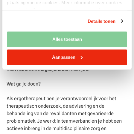
plaatsing van de cookies. Meer informatie over cookies
en het gebruik van persoonsgegevens door Laurens vind
Wat ga je doen?
je hier.
Details tonen
Ergotherapeut Revalidatiezorg Intermezzo Zuid
Alles toestaan
Wij zijn op zoek naar een ergotherapeut voor 32 uur per
week ! Ben jij een ondernemende ergotherapeut die
Aanpassen
graag wil werken in de geriatrische revalidatie? Dan
heeft Laurens mogelijkheden voor jou!
Wat ga je doen?
Als ergotherapeut ben je verantwoordelijk voor het
therapeutisch onderzoek, de advisering en de
behandeling van de revalidanten met gevarieerde
problematiek. Je werkt in teamverband en je hebt een
actieve inbreng in de multidisciplinaire zorg en