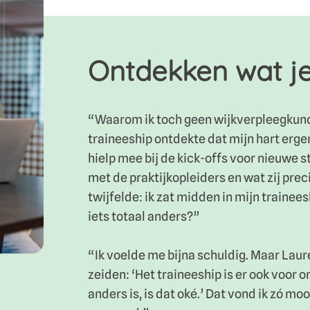
Ontdekken wat je
“Waarom ik toch geen wijkverpleegkund
traineeship ontdekte dat mijn hart ergen
hielp mee bij de kick-offs voor nieuwe s
met de praktijkopleiders en wat zij prec
twijfelde: ik zat midden in mijn trainees
iets totaal anders?”
“Ik voelde me bijna schuldig. Maar Lau
zeiden: ‘Het traineeship is er ook voor o
anders is, is dat oké.’ Dat vond ik zó moo