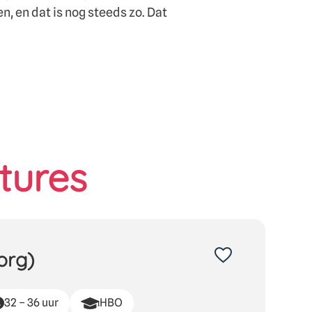
n, en dat is nog steeds zo. Dat
tures
org)
32 – 36 uur
HBO