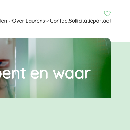
len
Over Laurens
Contact
Sollicitatieportaal
 bent en waar