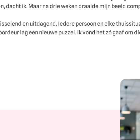
en, dacht ik. Maar na drie weken draaide mijn beeld com
sselend en uitdagend. Iedere persoon en elke thuissituat
ordeur lag een nieuwe puzzel. Ik vond het zó gaaf om die