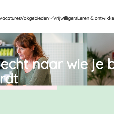
Vacatures
Vakgebieden
Vrijwilligers
Leren & ontwikke
 echt naar wie je
rdt