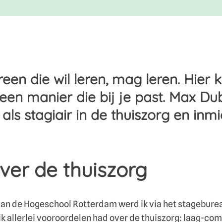
reen die wil leren, mag leren. Hier 
 een manier die bij je past. Max D
als stagiair in de thuiszorg en inmid
ver de thuiszorg
aan de Hogeschool Rotterdam werd ik via het stageburea
 ik allerlei vooroordelen had over de thuiszorg: laag-co