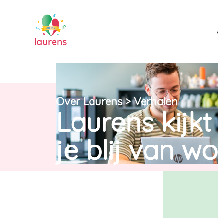
Over Laurens
>
Verhalen
Laurens kijkt
je blij van wo