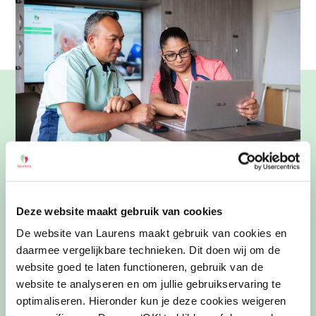
Kritisch kijken naar
Deze website maakt gebruik van cookies
passende zorg
De website van Laurens maakt gebruik van cookies en
daarmee vergelijkbare technieken. Dit doen wij om de
“De zorg is de afgelopen jaren veel complexer
website goed te laten functioneren, gebruik van de
geworden. De grootste uitdaging is het
website te analyseren en om jullie gebruikservaring te
personeelstekort. We willen goede zorgkwaliteit
optimaliseren. Hieronder kun je deze cookies weigeren