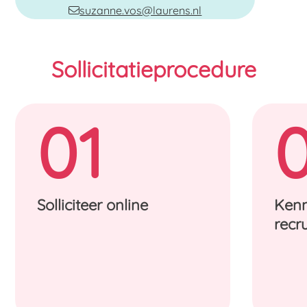
suzanne.vos@laurens.nl
Sollicitatieprocedure
01
Solliciteer online
Kenn
recru