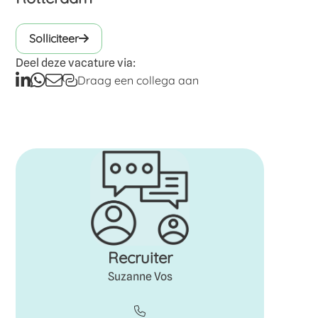
Een eindejaarsuitkering van 8,33%;
Vakantiegeld van 8%;
Solliciteer
Pensioenopbouw bij pensioenfonds Zorg en
Welzijn;
Deel deze vacature via:
Korting op diverse collectieve verzekeringen;
Draag een collega aan
Fietsplan en overige interessante personele
aanbiedingen zoals sporten met korting;
Good Habitz online trainingen voor
persoonlijke ontwikkeling.
Recruiter
Suzanne Vos