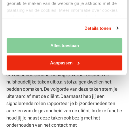
gebruik te maken van de website ga je akkoord met de
plaatsing van de cookies. Meer informatie over cookies
en het gebruik van persoonsgegevens door Laurens vind
Wat ga je doen?
je hier.
Details tonen
Wil jij werken als hulp bij het huishouden in Rotterdam?
Als huishoudelijke hulp zorg ondersteun jij de
Alles toestaan
thuiswonende cliënten bij het uitvoeren van de
huishoudelijke taken. Je zorgt voor een schone en fijne
Aanpassen
leefomgeving, door er bijvoorbeeld ervoor te zorgen dat
er voldoende schone kleding is. Verder bestaan de
huishoudelijke taken uit o.a. stofzuigen dweilen het
bedden opmaken. De volgorde van deze taken stem je
uiteraard af met de cliënt. Daarnaast heb jij een
signalerende rol en rapporteer je bijzonderheden ten
aanzien van de gezondheid van de cliënt. In deze functie
houd jij je naast deze taken ook bezig met het
onderhouden van het contact met