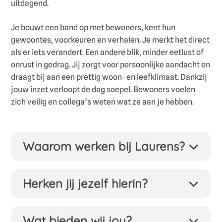
uitdagend.
Je bouwt een band op met bewoners, kent hun
gewoontes, voorkeuren en verhalen. Je merkt het direct
als er iets verandert. Een andere blik, minder eetlust of
onrust in gedrag. Jij zorgt voor persoonlijke aandacht en
draagt bij aan een prettig woon- en leefklimaat. Dankzij
jouw inzet verloopt de dag soepel. Bewoners voelen
zich veilig en collega’s weten wat ze aan je hebben.
Waarom werken bij Laurens?
Bij Laurens geloven we dat mensen zijn gemaakt
om samen te leven, ongeacht leeftijd of ziekte.
Herken jij jezelf hierin?
Daarom zetten we in op samen leven, niet alleen
zorgen voor. We helpen ouderen en kwetsbaren
Jij zet je elke dag met veel energie in voor de
om zo zelfstandig en betekenisvol mogelijk te
bewoner, houdt van uitdagingen en werkt samen
Wat bieden wij jou?
leven, in hun vertrouwde omgeving, omringd
om warme, kwalitatieve zorg te bieden. Jij: