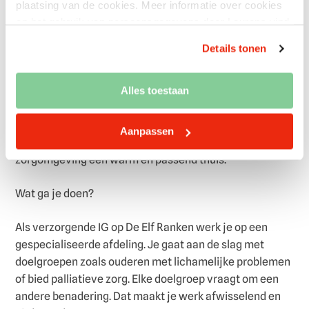
plaatsing van de cookies. Meer informatie over cookies
en het gebruik van persoonsgegevens door Laurens vind
Wat ga je doen?
je hier.
Details tonen
Als verzorgende IG bij Laurens werk je op een plek waar
je bewoners écht leert kennen. Op locatie De Elf Ranken
Alles toestaan
ben jij een vertrouwd gezicht. Iemand die ziet hoe het
gaat, die aanvoelt wat nodig is en die zorgt voor rust en
Aanpassen
duidelijkheid op de afdeling. Jij maakt van een
zorgomgeving een warm en passend thuis.
Wat ga je doen?
Als verzorgende IG op De Elf Ranken werk je op een
gespecialiseerde afdeling. Je gaat aan de slag met
doelgroepen zoals ouderen met lichamelijke problemen
of bied palliatieve zorg. Elke doelgroep vraagt om een
andere benadering. Dat maakt je werk afwisselend en