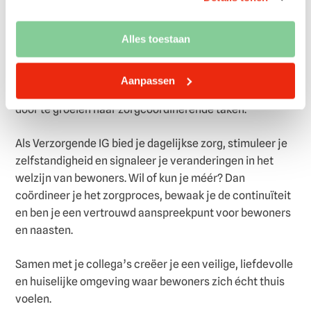
In het groene Hillegersberg ligt Liduina, een
kleinschalige en huiselijke woonzorglocatie waar
Alles toestaan
warme, persoonlijke zorg centraal staat. Voor onze
bewoners met lichamelijke beperkingen of dementie
Aanpassen
zoeken wij een Verzorgende IG, met de mogelijkheid om
door te groeien naar zorgcoördinerende taken.
Als Verzorgende IG bied je dagelijkse zorg, stimuleer je
zelfstandigheid en signaleer je veranderingen in het
welzijn van bewoners. Wil of kun je méér? Dan
coördineer je het zorgproces, bewaak je de continuïteit
en ben je een vertrouwd aanspreekpunt voor bewoners
en naasten.
Samen met je collega’s creëer je een veilige, liefdevolle
en huiselijke omgeving waar bewoners zich écht thuis
voelen.