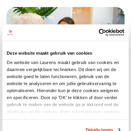
Home
>
Vacatures
Verzorgende IG Locatie
Liduina
Deze website maakt gebruik van cookies
Verpleeghuiszorg
De website van Laurens maakt gebruik van cookies en
daarmee vergelijkbare technieken. Dit doen wij om de
24 – 32 uur
Rotterdam
MBO
website goed te laten functioneren, gebruik van de
website te analyseren en om jullie gebruikservaring te
€ 2.643,39 – €3.733,75
optimaliseren. Hieronder kun je deze cookies weigeren
en specificeren. Door op ‘OK’ te klikken of door verder
gebruik te maken van de website ga je akkoord met de
plaatsing van de cookies. Meer informatie over cookies
en het gebruik van persoonsgegevens door Laurens vind
Wat ga je doen?
je hier.
Details tonen