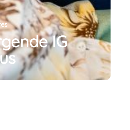
res
rgende IG
us