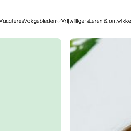
k om op deze vacature te sollicite
Vacatures
Vakgebieden
Vrijwilligers
Leren & ontwikke