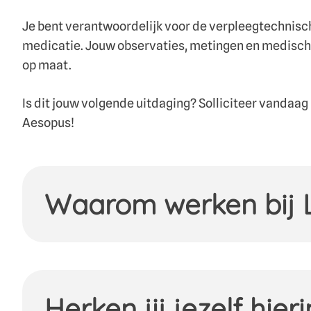
Je bent verantwoordelijk voor de verpleegtechnisc
medicatie. Jouw observaties, metingen en medische 
op maat.
Is dit jouw volgende uitdaging? Solliciteer vandaag
Aesopus!
Waarom werken bij 
Locatie Aesopus geeft zorg aan mensen die een
maken hebben met lichamelijke beperkingen, ps
verslaving. Bij ons vinden zij een warme plek. 
voelen. Onze bewoners zijn onze stralende ‘para
Herken jij jezelf hieri
zichzelf te zijn.