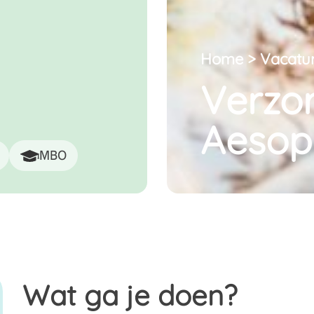
Home
>
Vacatu
Verzo
Aesop
MBO
Wat ga je doen?