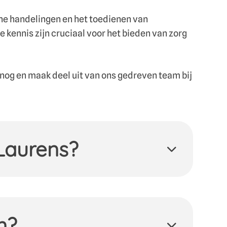
he handelingen en het toedienen van
kennis zijn cruciaal voor het bieden van zorg
 nog en maak deel uit van ons gedreven team bij
Laurens?
 moeilijke weg hebben bewandeld. En te
ychiatrische problemen en / of een
Waar ze begrepen worden en zich thuis
dijsvogels’! Die alle ruimte krijgen om
n?