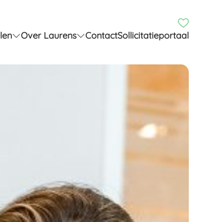
ren.
Bekijk andere vacatures
len
Over Laurens
Contact
Sollicitatieportaal